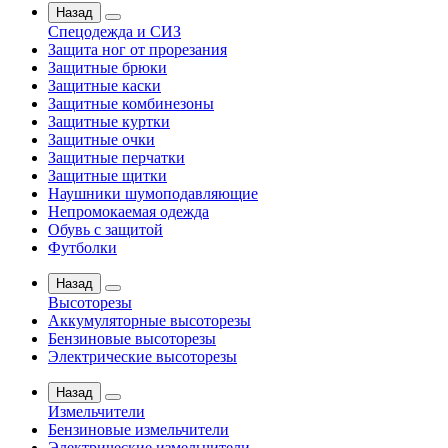
Назад
Спецодежда и СИЗ
Защита ног от прорезания
Защитные брюки
Защитные каски
Защитные комбинезоны
Защитные куртки
Защитные очки
Защитные перчатки
Защитные щитки
Наушники шумоподавляющие
Непромокаемая одежда
Обувь с защитой
Футболки
Назад
Высоторезы
Аккумуляторные высоторезы
Бензиновые высоторезы
Электрические высоторезы
Назад
Измельчители
Бензиновые измельчители
Электрические измельчители