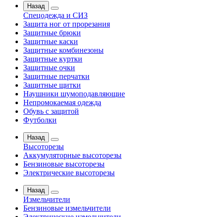
Назад
Спецодежда и СИЗ
Защита ног от прорезания
Защитные брюки
Защитные каски
Защитные комбинезоны
Защитные куртки
Защитные очки
Защитные перчатки
Защитные щитки
Наушники шумоподавляющие
Непромокаемая одежда
Обувь с защитой
Футболки
Назад
Высоторезы
Аккумуляторные высоторезы
Бензиновые высоторезы
Электрические высоторезы
Назад
Измельчители
Бензиновые измельчители
Электрические измельчители