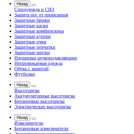
Назад
Спецодежда и СИЗ
Защита ног от прорезания
Защитные брюки
Защитные каски
Защитные комбинезоны
Защитные куртки
Защитные очки
Защитные перчатки
Защитные щитки
Наушники шумоподавляющие
Непромокаемая одежда
Обувь с защитой
Футболки
Назад
Высоторезы
Аккумуляторные высоторезы
Бензиновые высоторезы
Электрические высоторезы
Назад
Измельчители
Бензиновые измельчители
Электрические измельчители