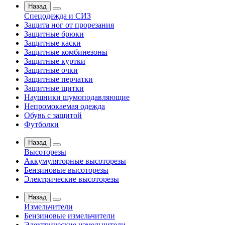
Назад
Спецодежда и СИЗ
Защита ног от прорезания
Защитные брюки
Защитные каски
Защитные комбинезоны
Защитные куртки
Защитные очки
Защитные перчатки
Защитные щитки
Наушники шумоподавляющие
Непромокаемая одежда
Обувь с защитой
Футболки
Назад
Высоторезы
Аккумуляторные высоторезы
Бензиновые высоторезы
Электрические высоторезы
Назад
Измельчители
Бензиновые измельчители
Электрические измельчители