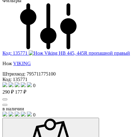
Фильтры
Код: 135771
Нож
VIKING
Штрихкод:
795711775100
Код: 135771
0
290 ₽
177 ₽
в наличии
0