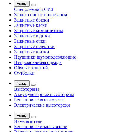
Назад
Спецодежда и СИЗ
Защита ног от прорезания
Защитные брюки
Защитные каски
Защитные комбинезоны
Защитные куртки
Защитные очки
Защитные перчатки
Защитные щитки
Наушники шумоподавляющие
Непромокаемая одежда
Обувь с защитой
Футболки
Назад
Высоторезы
Аккумуляторные высоторезы
Бензиновые высоторезы
Электрические высоторезы
Назад
Измельчители
Бензиновые измельчители
Электрические измельчители