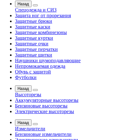
Назад
Спецодежда и СИЗ
Защита ног от прорезания
Защитные брюки
Защитные каски
Защитные комбинезоны
Защитные куртки
Защитные очки
Защитные перчатки
Защитные щитки
Наушники шумоподавляющие
Непромокаемая одежда
Обувь с защитой
Футболки
Назад
Высоторезы
Аккумуляторные высоторезы
Бензиновые высоторезы
Электрические высоторезы
Назад
Измельчители
Бензиновые измельчители
Электрические измельчители