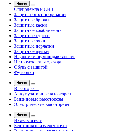
Назад
Спецодежда и СИЗ
Защита ног от прорезания
Защитные брюки
Защитные каски
Защитные комбинезоны
Защитные куртки
Защитные очки
Защитные перчатки
Защитные щитки
Наушники шумоподавляющие
Непромокаемая одежда
Обувь с защитой
Футболки
Назад
Высоторезы
Аккумуляторные высоторезы
Бензиновые высоторезы
Электрические высоторезы
Назад
Измельчители
Бензиновые измельчители
Электрические измельчители