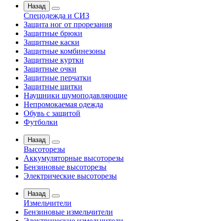
Назад
Спецодежда и СИЗ
Защита ног от прорезания
Защитные брюки
Защитные каски
Защитные комбинезоны
Защитные куртки
Защитные очки
Защитные перчатки
Защитные щитки
Наушники шумоподавляющие
Непромокаемая одежда
Обувь с защитой
Футболки
Назад
Высоторезы
Аккумуляторные высоторезы
Бензиновые высоторезы
Электрические высоторезы
Назад
Измельчители
Бензиновые измельчители
Электрические измельчители