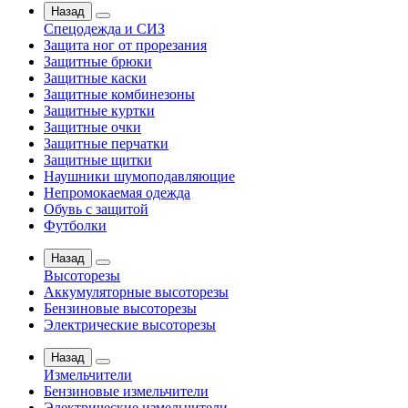
Назад
Спецодежда и СИЗ
Защита ног от прорезания
Защитные брюки
Защитные каски
Защитные комбинезоны
Защитные куртки
Защитные очки
Защитные перчатки
Защитные щитки
Наушники шумоподавляющие
Непромокаемая одежда
Обувь с защитой
Футболки
Назад
Высоторезы
Аккумуляторные высоторезы
Бензиновые высоторезы
Электрические высоторезы
Назад
Измельчители
Бензиновые измельчители
Электрические измельчители