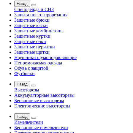
Назад
Спецодежда и СИЗ
Защита ног от прорезания
Защитные брюки
Защитные каски
Защитные комбинезоны
Защитные куртки
Защитные очки
Защитные перчатки
Защитные щитки
Наушники шумоподавляющие
Непромокаемая одежда
Обувь с защитой
Футболки
Назад
Высоторезы
Аккумуляторные высоторезы
Бензиновые высоторезы
Электрические высоторезы
Назад
Измельчители
Бензиновые измельчители
Электрические измельчители